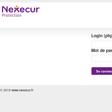
Login (php
Mot de pas
© 2019
www.nexecur.fr